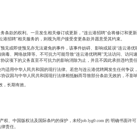
服务条款的权利。一旦发生相关修订或更新，“连云港招聘”会将修订和更
云港招聘”相关服务的，则视为用户接受变更条款并愿意受其约束。
可预见或即使预见亦无法避免的事件，该事件妨碍、影响或延误“连云港优
病毒、网络故障等。不可抗力可能导致“连云港优聘网”无法访问、访问
本协议项下的义务直至不可抗力的影响消除为止，并且不因此承担违约责
决均适用中华人民共和国的现行法律。若您与连云港优聘网发生任何争议
本协议因与中华人民共和国现行法律相抵触而导致部分条款无效的，不影
生效，长期有效。
家知识产权、中国版权法及国际条约的保护，未经job.lyg0.com 的 明
法律责任。