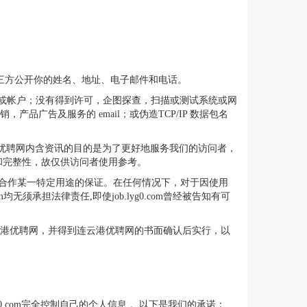
不会向第三方公开你的姓名、地址、电子邮件和电话。
服务器或帐户；没有得到许可，企图探查，扫描或测试系统或网
广告及服务的 email；或伪造TCP/IP 数据包名
云港优聘网内含资讯的目的是为了更好地服务我们的访问者，
和完整性，故仅供访问者使用参考。
权或适合作某一特定用途的保证。在任何情况下，对于因使用
须承担法律责任,即使job.lyg0.com曾经被告知有可
联络连云港优聘网，并得到连云港优聘网的书面确认后实行，以
50.com完全控制自己的个人信息.。以下是我们的承诺：