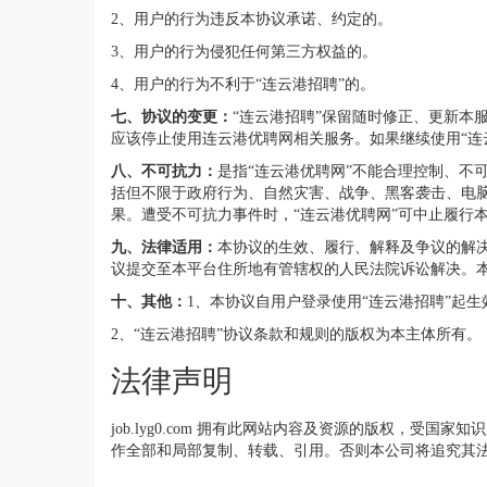
2、用户的行为违反本协议承诺、约定的。
3、用户的行为侵犯任何第三方权益的。
4、用户的行为不利于“连云港招聘”的。
七、协议的变更：
“连云港招聘”保留随时修正、更新本
应该停止使用连云港优聘网相关服务。如果继续使用“连
八、不可抗力：
是指“连云港优聘网”不能合理控制、不
括但不限于政府行为、自然灾害、战争、黑客袭击、电脑
果。遭受不可抗力事件时，“连云港优聘网”可中止履行
九、法律适用：
本协议的生效、履行、解释及争议的解
议提交至本平台住所地有管辖权的人民法院诉讼解决。
十、其他：
1、本协议自用户登录使用“连云港招聘”起
2、“连云港招聘”协议条款和规则的版权为本主体所有。
法律声明
job.lyg0.com 拥有此网站内容及资源的版权，受国
作全部和局部复制、转载、引用。否则本公司将追究其