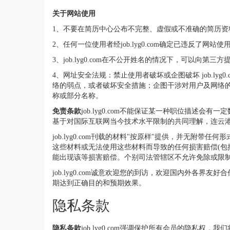
关于网站使用
1、不要在简历中心公布不完整、虚假或不准确的简历
2、任何一位使用者经job.lyg0.com确定已违反了
3、job.lyg0.com在不公开姓名的情况下，可以向第
4、网址安全法规：禁止使用者破坏或企图破坏 job.l
络的弱点，或者破坏安全措施；企图干涉对用户及网络的服务
称或部分名称。
免责条款
job.lyg0.com不能保证某一种职位描
基于对国际互联网当今技术水平限制的共同理解，连云
job.lyg0.com刊载的材料"按原样"提供，并无
这些材料或无法使用这些材料而导致的任何损害赔偿(包括不限于
能出现该等损害赔偿。个别司法管辖区不允许免除或限
job.lyg0.com诚意欢迎您的到访，欢迎国内外各界
期达到正确目的和预期效果。
隐私条款
隐私条款
job.lyg0.com强调保护所有会员的隐私权