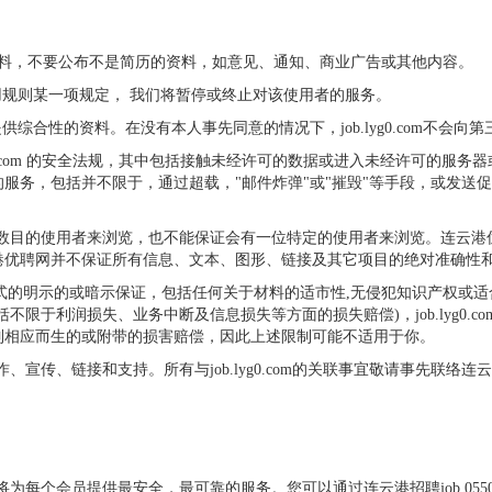
资料，不要公布不是简历的资料，如意见、通知、商业广告或其他内容。
网站使用规则某一项规定， 我们将暂停或终止对该使用者的服务。
三方提供综合性的资料。在没有本人事先同意的情况下，job.lyg0.com
yg0.com 的安全法规，其中包括接触未经许可的数据或进入未经许可的
，包括并不限于，通过超载，"邮件炸弹"或"摧毁"等手段，或发送促销，产品
述会有一定数目的使用者来浏览，也不能保证会有一位特定的使用者来浏览。连
港优聘网并不保证所有信息、文本、图形、链接及其它项目的绝对准确性
附带任何形式的明示的或暗示保证，包括任何关于材料的适市性,无侵犯知识产
利润损失、业务中断及信息损失等方面的损失赔偿)，job.lyg0.com均无
制相应而生的或附带的损害赔偿，因此上述限制可能不适用于你。
友好合作、宣传、链接和支持。所有与job.lyg0.com的关联事宜敬请事先
，我们将为每个会员提供最安全，最可靠的服务。您可以通过连云港招聘job.05